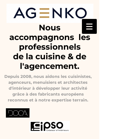
Nous
accompagnons les
professionnels
de la cuisine & de
l'agencement.
Depuis 2008, nous aidons les cuisinistes,
agenceurs, menuisiers et architectes
d'intérieur à développer leur activité
grâce à des fabricants européens
reconnus et à notre expertise terrain.