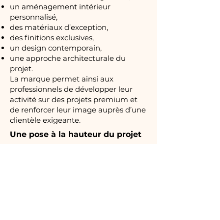
un aménagement intérieur
personnalisé,
des matériaux d’exception,
des finitions exclusives,
un design contemporain,
une approche architecturale du
projet.
La marque permet ainsi aux
professionnels de développer leur
activité sur des projets premium et
de renforcer leur image auprès d’une
clientèle exigeante.
Une pose à la hauteur du projet
La qualité d’un projet DOCA repose
également sur sa mise en œuvre.
La pose nécessite un haut niveau
d’exigence et doit être réalisée par
des professionnels qualifiés habitués
aux réalisations du très haut de
gamme.