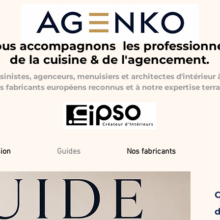
us accompagnons les professionn
de la cuisine & de l'agencement.
inistes, agenceurs, menuisiers et architectes d'intérieur 
s fabricants européens reconnus et à notre expertise terra
ion
Guides
Nos fabricants
C
d