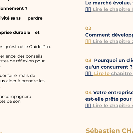
Le marché évolue. 
tionnement
?
👉🏿
Lire le chapitre 
ivité sans perdre
02
eprise durable et
Comment développe
👉🏿
Lire le chapitre
s qu’est né le Guide Pro.
érience, des conseils
03
Pourquoi un clie
istes de réflexion pour
.
qu'un concurrent ?
👉🏿
Lire le
chapitre
uoi faire, mais de
us aider à prendre les
.
04
Votre
entrepris
s accompagnera
est-elle prête pour
pes de son
👉🏿
Lire le chapitre
Sébastien C