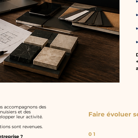
✔
nous accompagnons des
nuisiers et des
Faire évoluer s
lopper leur activité.
tions sont revenues.
0 1
treprise ?