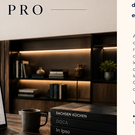
d
e
l
✔
t