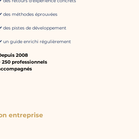
️ des retours d'expérience concrets
✔️ des méthodes éprouvées
✔️ des pistes de développement
✔️ un guide enrichi régulièrement
Depuis 2008
+ 250 professionnels
accompagnés
on entreprise