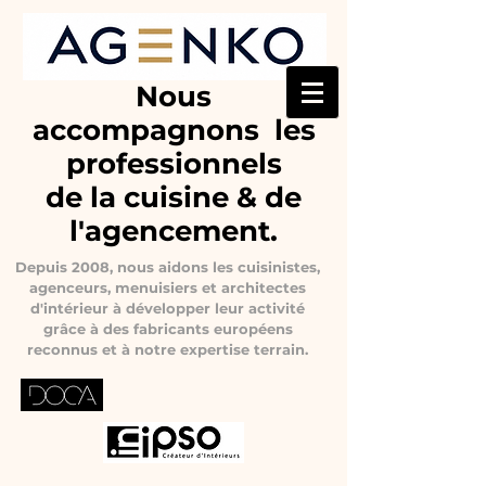
Nous
accompagnons les
professionnels
de la cuisine & de
l'agencement.
Depuis 2008, nous aidons les cuisinistes,
agenceurs, menuisiers et architectes
d'intérieur à développer leur activité
grâce à des fabricants européens
reconnus et à notre expertise terrain.